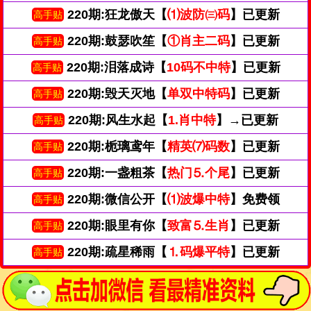
220期:狂龙傲天【
⑴波防㈢码
】已更新
高手贴
220期:鼓瑟吹笙【
①肖主二码
】已更新
高手贴
220期:泪落成诗【
10码不中特
】已更新
高手贴
220期:毁天灭地【
单双中特码
】已更新
高手贴
220期:风生水起【
1.肖中特
】→已更新
高手贴
220期:栀璃鸢年【
精英⑺码数
】已更新
高手贴
220期:一盏粗茶【
热门⒌个尾
】已更新
高手贴
220期:微信公开【
⑴波爆中特
】免费领
高手贴
220期:眼里有你【
致富⒌生肖
】已更新
高手贴
220期:疏星稀雨【
⒈码爆平特
】已更新
高手贴