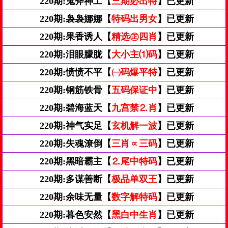
220期:
鬼斧神工【
三期必出特
】已更新
220期:
袅袅娜娜【
特码出男女
】已更新
220期:
果香诱人【
精选㊣四肖
】已更新
220期:
泪眼朦胧【
大小主⑴码
】已更新
220期:
愤愤不平【
㈠码爆平特
】已更新
220期:
钢筋铁骨【
五码保证中
】已更新
220期:
碧海蓝天【
九宫禁⒉肖
】已更新
220期:
神气实足【
玄机解一波
】已更新
220期:
失魂潦倒【
三肖∝三码
】已更新
220期:
黑暗霸主【
⒉尾中特码
】已更新
220期:
多谋善断【
极品单双王
】已更新
220期:
余味无量【
数字解特码
】已更新
220期:
暮色安然【
黑白中生肖
】已更新