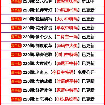
220期:公式推算【
聚彩堂①码
】铲庄中
高手贴
220期:长伴青灯【
㈡码加㈡码
】已更新
高手贴
220期:轻描淡写【
大小中特码
】已更新
高手贴
220期:花开富贵【
单双中特码
】已更新
高手贴
220期:像个少女【
二肖主一码
】已更新
高手贴
220期:制度改革【
㈢码中大奖
】已更新
高手贴
220期:勤奋进取【
⑵门中特码
】已更新
高手贴
220期:大度就行【
㈢尾不中特
】已更新
高手贴
220期:老奇人【
今日中特码
】免费公开
高手贴
220期:念他成瘾【
时辰解平特
】已更新
高手贴
220期:好运常伴【
家野中特码
】已更新
高手贴
220期:勿忘初心【
⑴头防⑵码
】已更新
高手贴