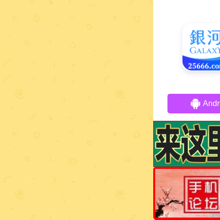
全国彩民首选彩票软件
类型：国产软件
星级：
更新时间：2025.02.02
评分：9.9
大家放心投注！
And
访问官网