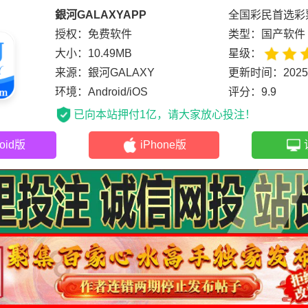
永利国际APP
全国彩民首选彩
授权：免费软件
类型：国产软件
大小：10.49MB
星级：
来源：永利国际
更新时间：2025.
环境：Android/iOS
评分：9.9
已向本站押付1亿，请大家放心投注！
roid版
iPhone版