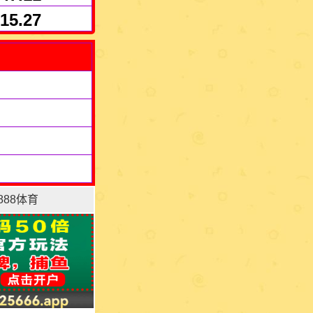
15.27
888体育