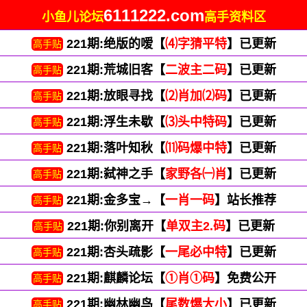
6111222.com
小鱼儿论坛
高手资料区
221期:绝版的嗳【
⑷字猜平特
】已更新
高手贴
221期:荒城旧客【
二波主二码
】已更新
高手贴
221期:放眼寻找【
⑵肖加⑵码
】已更新
高手贴
221期:浮生未歇【
⑶头中特码
】已更新
高手贴
221期:落叶知秋【
⑾码爆中特
】已更新
高手贴
221期:弑神之手【
家野各㈠肖
】已更新
高手贴
221期:金多宝→【
一肖一码
】站长推荐
高手贴
221期:你别离开【
单双主2.码
】已更新
高手贴
221期:杏头疏影【
一尾必中特
】已更新
高手贴
221期:麒麟论坛【
①肖①码
】免费公开
高手贴
221期:幽林幽鸟【
尾数爆大小
】已更新
高手贴