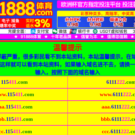
温馨提示
蔽严重，很多彩民看不到本站资料，本站温馨提示，在域
ccc这样就可以看到本站资料，如果输入域名进不去，请换
输入，按照下面的域名输入
115
411
.com
6111
222
.co
ww.
115
411
.com
www.
6111
222
.
aa.
115
411
.com
aaa.
6111
222
.c
bb.
115
411
.com
bbb.
6111
222
.
cc.
115
411
.com
ccc.
6111
222
.c